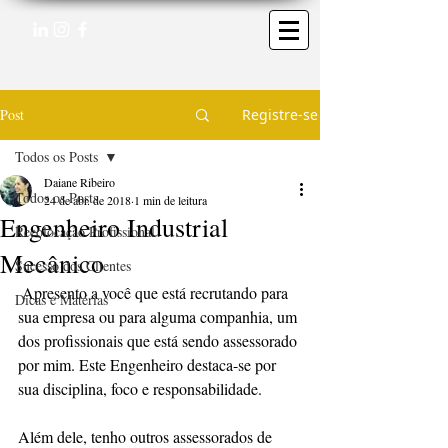
Post
Registre-se
Todos os Posts
Daiane Ribeiro
Todos os Posts
24 de abr. de 2018
1 min de leitura
Engenheiro Industrial
Recolocação Profissional
Mecânico
Sucesso dos Clientes
 Apresento a você que está recrutando para 
Dicas e Matérias
sua empresa ou para alguma companhia, um 
dos profissionais que está sendo assessorado 
por mim. Este Engenheiro destaca-se por 
sua disciplina, foco e responsabilidade.  
Além dele, tenho outros assessorados de 