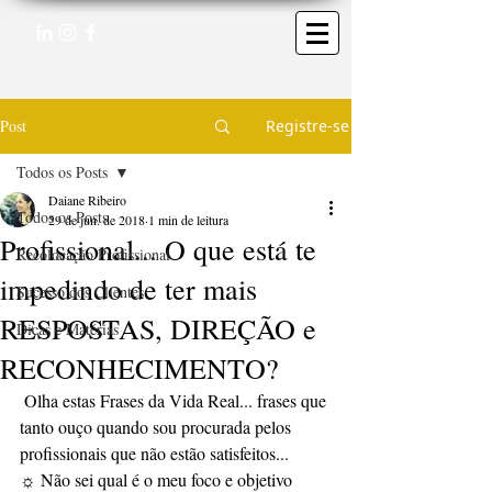
Post
Registre-se
Todos os Posts
Daiane Ribeiro
Todos os Posts
29 de jun. de 2018
1 min de leitura
Profissional... O que está te
Recolocação Profissional
impedindo de ter mais
Sucesso dos Clientes
RESPOSTAS, DIREÇÃO e
Dicas e Matérias
RECONHECIMENTO?
 Olha estas Frases da Vida Real... frases que 
tanto ouço quando sou procurada pelos 
profissionais que não estão satisfeitos...   
☼ Não sei qual é o meu foco e objetivo 