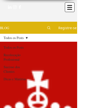
BLOG
Registre-se
Todos os Posts
Todos os Posts
Recolocação
Profissional
Sucesso dos
Clientes
Dicas e Matérias