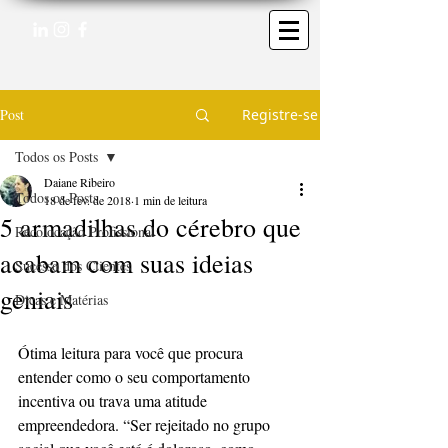
Post
Registre-se
Todos os Posts
Daiane Ribeiro
Todos os Posts
18 de fev. de 2018
1 min de leitura
5 armadilhas do cérebro que
Recolocação Profissional
acabam com suas ideias
Sucesso dos Clientes
geniais
Dicas e Matérias
Ótima leitura para você que procura 
entender como o seu comportamento 
incentiva ou trava uma atitude 
empreendedora. “Ser rejeitado no grupo 