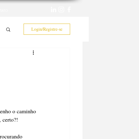
TATO
Login/Registre-se
tenho o caminho 
 certo?!
procurando 