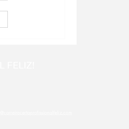
ssional... O que está te
indo de ter mais
POSTAS, DIREÇÃO e
ONHECIMENTO?
 FELIZ!
@carreiracertaprofissionalfeliz.com