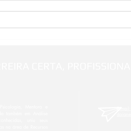
Olá Meus Parceiros de RH!!!
Profi
imped
RES
REC
REIRA CERTA, PROFISSIONAL
sicologia, Mentora e
E-mail:
ada também em Análise
daiane
conhecidas, uniu seus
das na área de Recursos