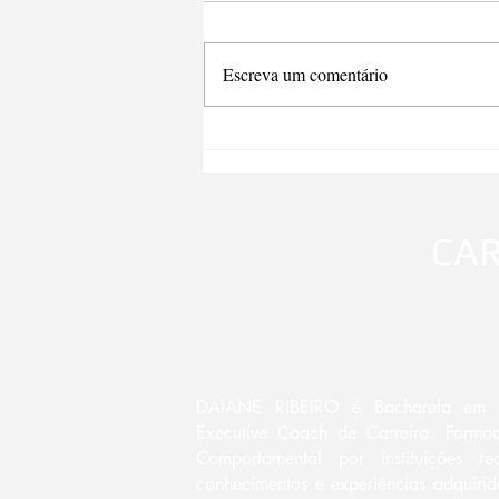
Escreva um comentário
Caminho para o Sucesso
Profissional!
CAR
DAIANE RIBEIRO é Bacharela em P
Executive Coach de Carreira. Form
Comportamental por instituições re
conhecimentos e experiências adquiri