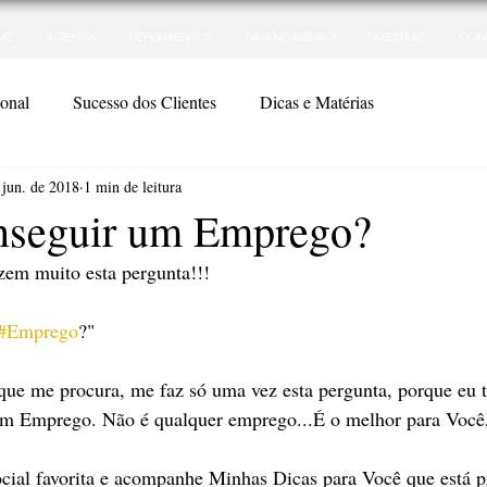
ME
AGENDA
DEPOIMENTOS
DAIANE RIBEIRO
PALESTRAS
CON
ional
Sucesso dos Clientes
Dicas e Matérias
 jun. de 2018
1 min de leitura
seguir um Emprego?
zem muito esta pergunta!!!
#Emprego
?"
 que me procura, me faz só uma vez esta pergunta, porque eu 
um Emprego. Não é qualquer emprego...É o melhor para Você,
cial favorita e acompanhe Minhas Dicas para Você que está 