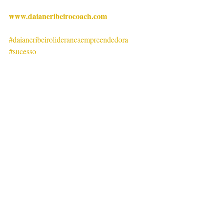
www.daianeribeirocoach.com
#daianeribeiroliderancaempreendedora
#sucesso