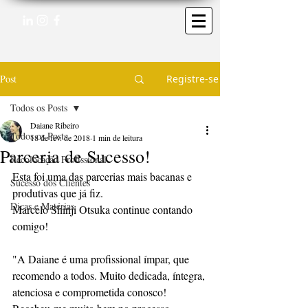
Post
Registre-se
Todos os Posts
Daiane Ribeiro
Todos os Posts
18 de fev. de 2018
1 min de leitura
Parceria de Sucesso!
Recolocação Profissional
Esta foi uma das parcerias mais bacanas e 
Sucesso dos Clientes
produtivas que já fiz.  
Dicas e Matérias
Marcelo Shinji Otsuka continue contando 
comigo!  
"A Daiane é uma profissional ímpar, que 
recomendo a todos. Muito dedicada, íntegra, 
atenciosa e comprometida conosco! 